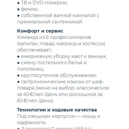
● ТВ и DVD‑плеером;
● феном;
● собственной ванной комнатой с
премиальной сантехникой.
Комфорт и сервис
Команда из 6 профессионалов
(капитан, повар, матросы и хостессы)
обеспечивает:
● ежедневную уборку кают и ванных;
● смену постельного белья и
полотенец;
● круглосуточное обслуживание;
● гастрономические изыски от шеф-
повара (меню на выбор: классическое
за 40 €/чел./день или роскошное за
60 €/чел./день).
Технологии и ходовые качества
Под изящным корпусом — мощь и
надёжность:
●
2 двигателя Cummins
(455 л. с.