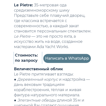
Le Pietre:
35-метровая ода
средиземноморскому шику
Представьте себе плавучий дворец,
где классика встречается с
современностью, а каждый закат
становится персональным спектаклем.
Le Pietre
— это не просто яхта, а
искусство жить на воде, созданное
мастерами Ada Yacht Works.
Стоимость:
Написать в WhatsApp
по запросу
Величественный облик
Le Pietre притягивает взгляды:
●
Деревянный корпус
и надстройка —
дань вековым традициям
кораблестроения, тёплая и живая
фактура натурального материала.
●
Элегантные обводы
длиной 35 м и
шириной 8 м создают ощущение