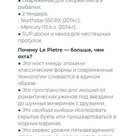
● снаряжение для сноркелинга и
рыбалки;
● 2 тендера:
- Northstar 550 RX (2014 г.);
- Mercury 115 л. с. (2014 г.).
● SUP‑доски и каноэ для неспешных
прогулок.
Почему Le Pietre — больше, чем
яхта?
●
Это мост между эпохами:
классические формы и современные
технологии сливаются в едином
образе.
● Это
пространство для эмоций:
от
романтических ужинов под звёздами
до шумных вечеринок с друзьями.
● Это
свобода выбора:
исследовать
скрытые бухты или пришвартоваться в
модных маринах.
● Это сервис уровня пятизвёздочного