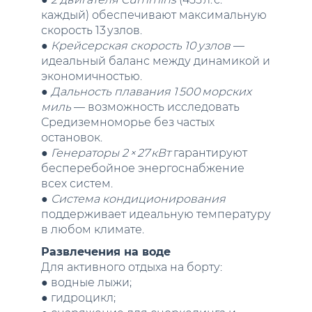
каждый) обеспечивают максимальную
скорость 13 узлов.
●
Крейсерская скорость 10 узлов
—
идеальный баланс между динамикой и
экономичностью.
●
Дальность плавания 1 500 морских
миль
— возможность исследовать
Средиземноморье без частых
остановок.
●
Генераторы 2 × 27 кВт
гарантируют
бесперебойное энергоснабжение
всех систем.
●
Система кондиционирования
поддерживает идеальную температуру
в любом климате.
Развлечения на воде
Для активного отдыха на борту:
● водные лыжи;
● гидроцикл;