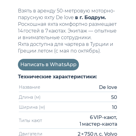
Взять в аренду 50-метровую моторно-
парусную яхту De love
в г. Бодрум.
Роскошная яхта комфортно размещает
14 гостей в 7 каютах. Экипаж — опытные
и внимательные сотрудники.
Яхта доступна для чартера в Турции и
Греции летом (с мая по октябрь).
Написать в WhatsApp
Технические характеристики:
De love
Название
50
Длина (м)
10
Ширина (м)
6 VIP‑кают,
Типы кают
1 мастер‑каюта
2 × 750 л. с. Volvo
Двигатели