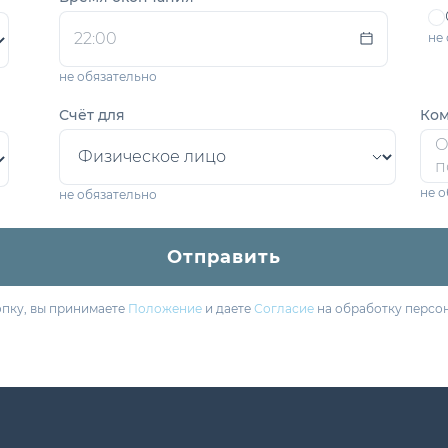
не
не обязательно
Счёт для
Ком
не 
не обязательно
Отправить
пку, вы принимаете
Положение
и даете
Согласие
на обработку персо