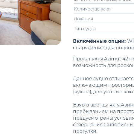
Количество кают
Локация
Тип судна
Включённые опции:
Wi
снаряжение для подво
Прокат яхты Azimut 42 
возможность для роскош
Данное судно отличает
включающим просторный
(кухню), две уютные кают
Взяв в аренду яхту Ази
пребыванием на просто
предусмотрены условия
созерцания живописных
прогулки.