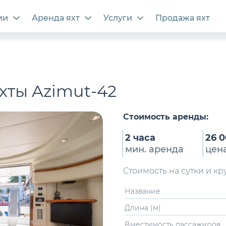
ии
Аренда яхт
Услуги
Продажа яхт
хты Azimut-42
Стоимость аренды:
2 часа
26 
мин. аренда
цен
Стоимость на сутки и к
Название
Длина (м)
Вместимость пассажиров