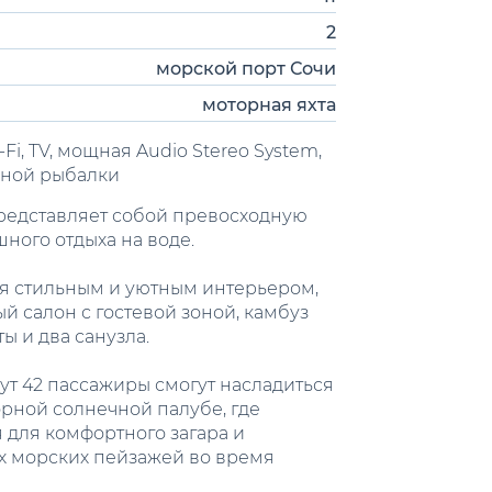
2
морской порт Сочи
моторная яхта
-Fi, TV, мощная Audio Stereo System,
дной рыбалки
представляет собой превосходную
ного отдыха на воде.
ся стильным и уютным интерьером,
 салон с гостевой зоной, камбуз
ы и два санузла.
мут 42 пассажиры смогут насладиться
рной солнечной палубе, где
 для комфортного загара и
 морских пейзажей во время